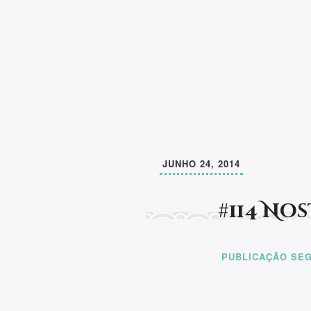
JUNHO 24, 2014
#114 No
PUBLICAÇÃO SEG
Aprender a ler e a escrever, pode mudar 
de um ser humano. A partir daí, faltará a