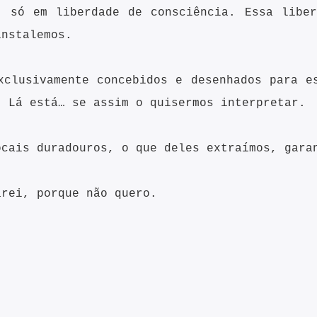
, só em liberdade de consciência. Essa liber
instalemos.
xclusivamente concebidos e desenhados para e
. Lá está… se assim o quisermos interpretar.
ocais duradouros, o que deles extraímos, gar
arei, porque não quero.
res
Newsletter