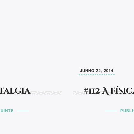
Fique a par das minhas 
This EmailOctopus form canno
Siga-me
JUNHO 22, 2014
stalgia
#112 A fís
UINTE
PUBL
completamente o destino
inda desenvolver a