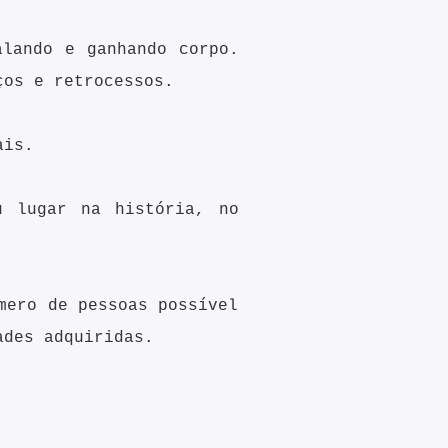
alando e ganhando corpo.
nços e retrocessos.
ais.
u lugar na história, no
mero de pessoas possível
ades adquiridas.