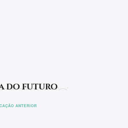
últimas novidades!
t be rendered.
ica do futuro
ICAÇÃO ANTERIOR