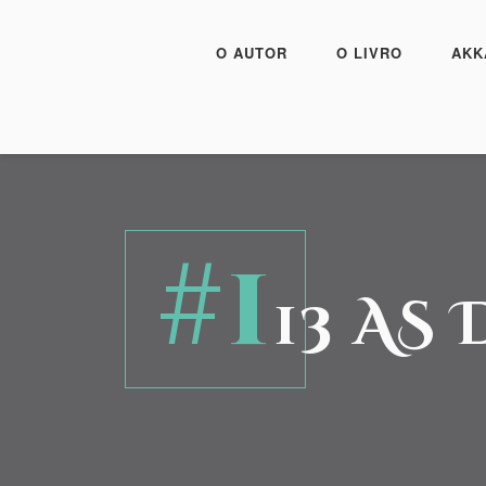
O AUTOR
O LIVRO
AKK
#1
13 AS