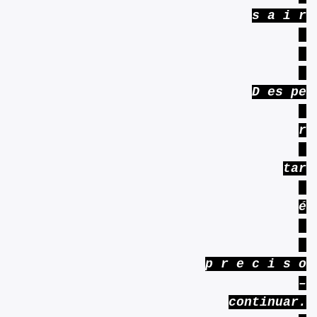
s a i r
D es pe
r
tar
é
p r e c i s o
–
continuar.