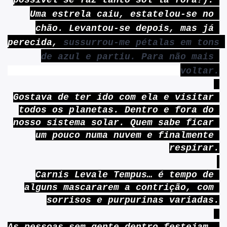
possível se faz tanto sol lá fora?). 
Uma estrela caiu, estatelou-se no 
chão. Levantou-se depois, mas já 
perecida, 
sussurrou-me pétalas em tons 
de azul e partiu. Para não mais 
voltar.
Gostava de ter ido com ela e visitar 
todos os planetas. Dentro e fora do 
nosso sistema solar. Quem sabe ficar 
um pouco numa nuvem e finalmente 
respirar.
Carnis Levale Tempus… é tempo de 
alguns mascararem a contrição, com 
sorrisos e purpurinas variadas.