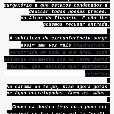
purgatório a que estamos condenados a 
dedicar todas nossas preces, 
no Altar do Ilusório. E não lhe 
podemos recusar entrada.
A subtileza da circunferência surge 
assim uma vez mais 
demonstrada: 
percorrida em toda a sua área, tudo 
converge novamente até ao mesmo ponto 
inicial, que revisito qual movimento 
perpétuo.
Na caruma do tempo, piso agora gotas 
de água entrelaçadas. Como as… mãos. 
Chove cá dentro (mas como pode ser 