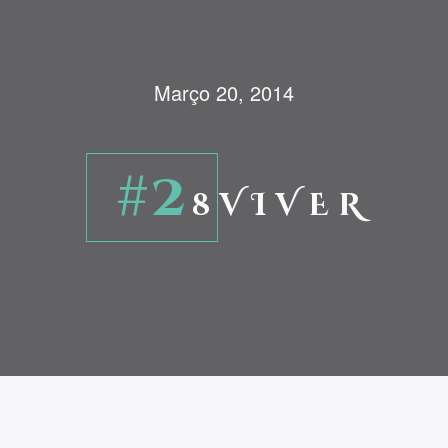
Março 20, 2014
#2
8 V I V E R