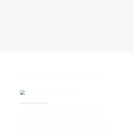
Armando Cardoso Soares
Aprender a ler e a escrever, pode
mudar completamente o destino de um
ser humano. A partir daí, faltará ainda