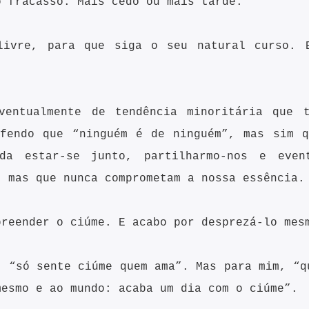
o fracasso. Mais cedo ou mais tarde.
livre, para que siga o seu natural curso. 
ventualmente de tendência minoritária que 
efendo que “ninguém é de ninguém”, mas sim q
da estar-se junto, partilharmo-nos e event
, mas que nunca comprometam a nossa essência.
preender o ciúme. E acabo por desprezá-lo mes
, “só sente ciúme quem ama”. Mas para mim, “q
mesmo e ao mundo: acaba um dia com o ciúme”.