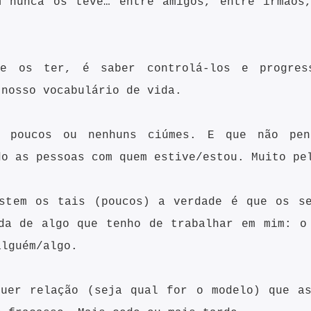
m nunca os teve… entre amigos, entre irmãos,
ue os ter, é saber controlá-los e progress
 nosso vocabulário de vida.
o poucos ou nenhuns ciúmes. E que não pe
do as pessoas com quem estive/estou. Muito pe
istem os tais (poucos) a verdade é que os se
da de algo que tenho de trabalhar em mim: o
alguém/algo.
quer relação (seja qual for o modelo) que as