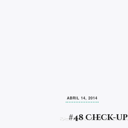
Armando Cardoso Soa
Aprender a ler e a escrever, pode mudar 
de um ser humano. A partir daí, faltará a
compaixão por todos os seres e compreen
outro". Somos afinal sempre: NÓS.
ABRIL 14, 2014
#48 Check-up