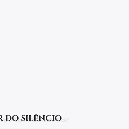
últimas novidades!
t be rendered.
r do silêncio