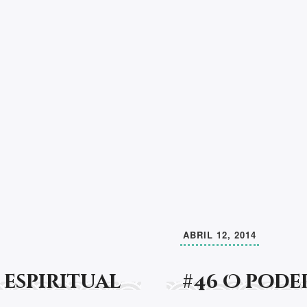
res
Newsletter
Fique a par das minhas 
This EmailOctopus form canno
completamente o destino
inda desenvolver a
der que nunca existe "o
Siga-me
ABRIL 12, 2014
 espiritual
#46 O pode