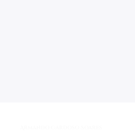
Armando Cardoso Soares