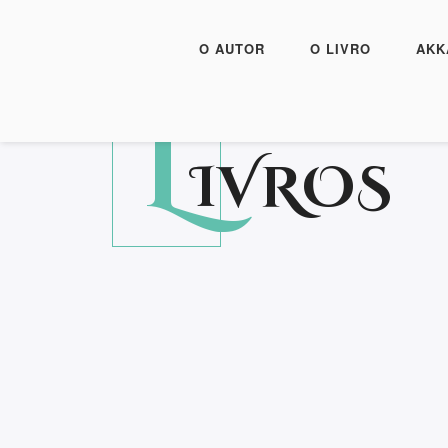
O AUTOR
O LIVRO
AKK
L
IVROS
Armando Cardoso Soa