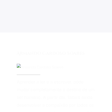
Armando Cardoso Soares
Aprender a ler e a escrever, pode
mudar completamente o destino de um
ser humano. A partir daí, faltará ainda
desenvolver a compaixão por todos os