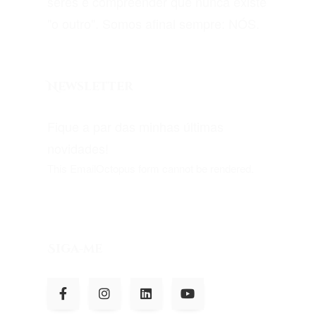
seres e compreender que nunca existe
"o outro". Somos afinal sempre: NÓS.
Newsletter
Fique a par das minhas últimas
novidades!
This EmailOctopus form cannot be rendered.
Siga-me