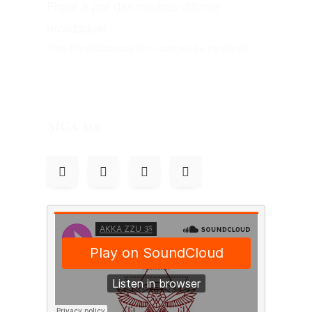
Fique a par das minhas últimas
novidades!
This EmailOctopus form cannot be rendered.
Siga-me