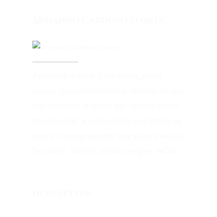
Armando Cardoso Soares
Aprender a ler e a escrever, pode
mudar completamente o destino de um
ser humano. A partir daí, faltará ainda
desenvolver a compaixão por todos os
seres e compreender que nunca existe
"o outro". Somos afinal sempre: NÓS.
Newsletter