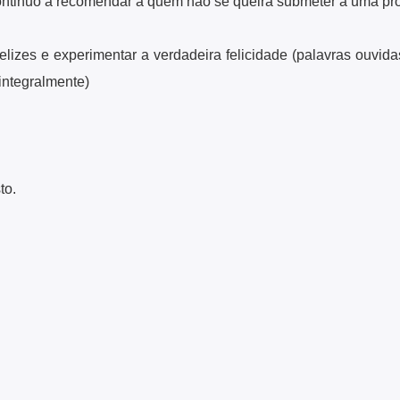
ontinuo a recomendar a quem não se queira submeter a uma pr
lizes e experimentar a verdadeira felicidade (palavras ouvida
integralmente)
to.
res
Newsletter