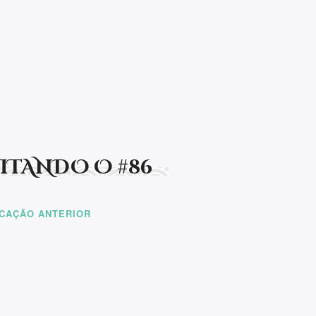
últimas novidades!
t be rendered.
SITANDO O #86
ICAÇÃO ANTERIOR