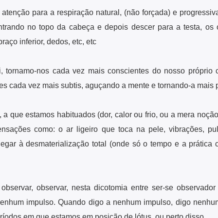
 atenção para a respiração natural, (não forçada) e progressiv
ntrando no topo da cabeça e depois descer para a testa, os o
aço inferior, dedos, etc, etc
, tornamo-nos cada vez mais conscientes do nosso próprio co
 cada vez mais subtis, aguçando a mente e tornando-a mais p
 a que estamos habituados (dor, calor ou frio, ou a mera noçã
ensações como: o ar ligeiro que toca na pele, vibrações, pu
é chegar à desmaterialização total (onde só o tempo e a prátic
 observar, observar, nesta dicotomia entre ser-se observado
nenhum impulso. Quando digo a nenhum impulso, digo nenhu
íodos em que estamos em posição de lótus, ou perto disso…