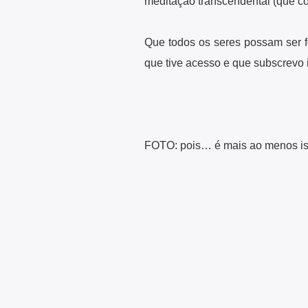
meditação transcendental (que c
Que todos os seres possam ser fe
que tive acesso e que subscrevo 
FOTO: pois… é mais ao menos is
Armando Cardoso Soa