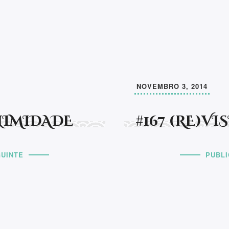
Fique a par das minhas 
This EmailOctopus form canno
completamente o destino
inda desenvolver a
der que nunca existe "o
Siga-me
NOVEMBRO 3, 2014
NIMIDADE
#167 (RE)VI
UINTE
PUBL