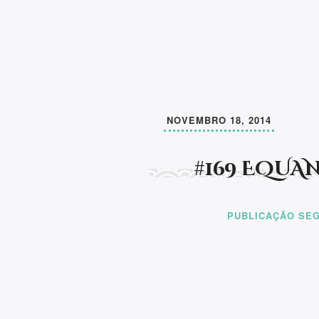
Aprender a ler e a escrever, pode mudar 
de um ser humano. A partir daí, faltará a
compaixão por todos os seres e compreen
outro". Somos afinal sempre: NÓS.
NOVEMBRO 18, 2014
#169 EQUA
PUBLICAÇÃO SEG