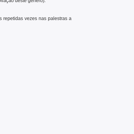
ovação deste género).
s repetidas vezes nas palestras a