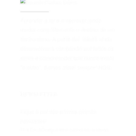
Aprender a ler e a escrever, pode
mudar completamente o destino de um
ser humano. A partir daí, faltará ainda
desenvolver a compaixão por todos os
seres e compreender que nunca existe
"o outro". Somos afinal sempre: NÓS.
Newsletter
Fique a par das minhas últimas
novidades!
This EmailOctopus form cannot be rendered.