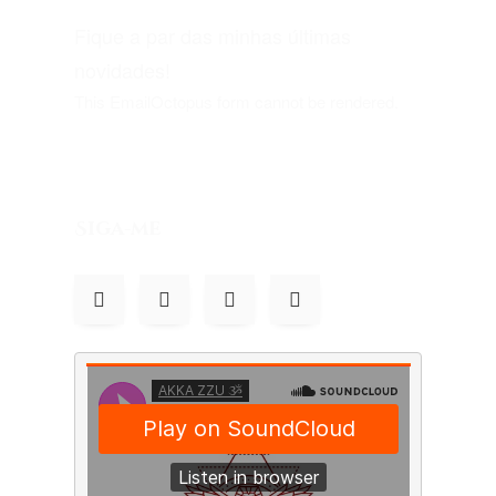
Fique a par das minhas últimas
novidades!
This EmailOctopus form cannot be rendered.
Siga-me