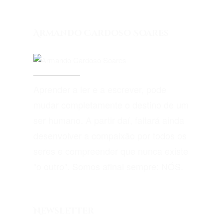
Armando Cardoso Soares
Aprender a ler e a escrever, pode
mudar completamente o destino de um
ser humano. A partir daí, faltará ainda
desenvolver a compaixão por todos os
seres e compreender que nunca existe
"o outro". Somos afinal sempre: NÓS.
Newsletter