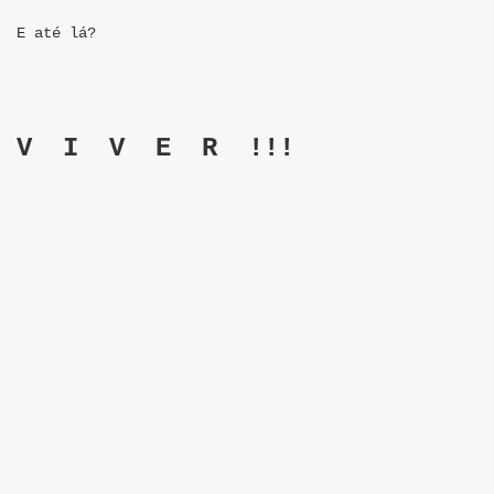
E até lá?
V I V E R !!!