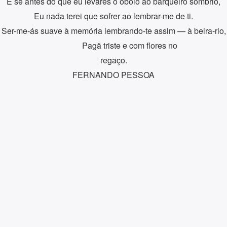
E se antes do que eu levares o óbolo ao barqueiro sombrio,
Eu nada terei que sofrer ao lembrar-me de ti.
Ser-me-ás suave à memória lembrando-te assim — à beira-rio,
Pagã triste e com flores no
regaço.
FERNANDO PESSOA
res
Newsletter
Fique a par das minhas 
This EmailOctopus form canno