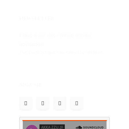
Newsletter
Fique a par das minhas últimas
novidades!
This EmailOctopus form cannot be rendered.
Siga-me