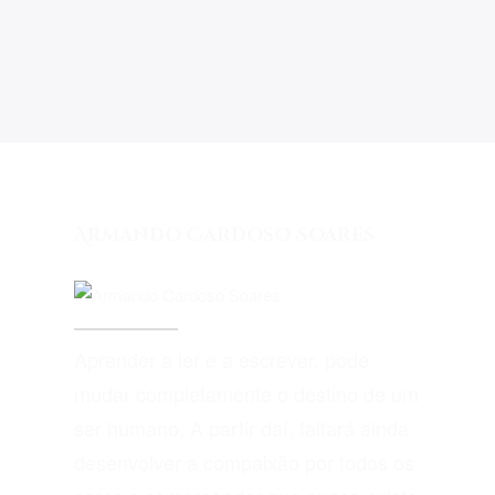
Armando Cardoso Soares
Aprender a ler e a escrever, pode
mudar completamente o destino de um
ser humano. A partir daí, faltará ainda
desenvolver a compaixão por todos os