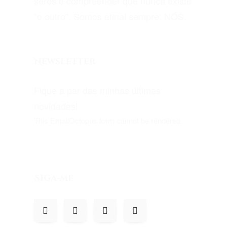
seres e compreender que nunca existe
"o outro". Somos afinal sempre: NÓS.
Newsletter
Fique a par das minhas últimas
novidades!
This EmailOctopus form cannot be rendered.
Siga-me